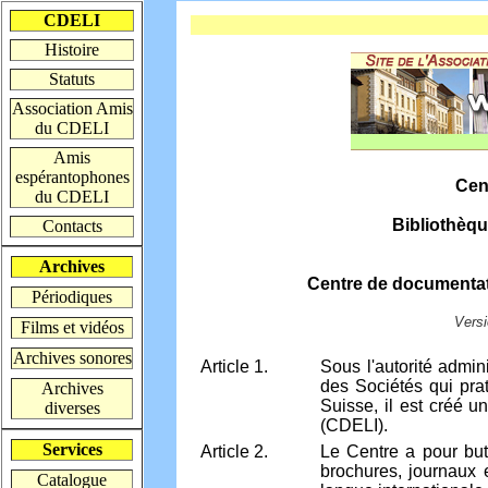
CDELI
Histoire
Statuts
Association Amis
du CDELI
Amis
espérantophones
Cen
du CDELI
Bibliothèqu
Contacts
Archives
Centre de documentati
Périodiques
Versi
Films et vidéos
Archives sonores
Article 1.
Sous l'autorité admi
des Sociétés qui prat
Archives
Suisse, il est créé 
diverses
(CDELI).
Services
Article 2.
Le Centre a pour but 
brochures, journaux 
Catalogue