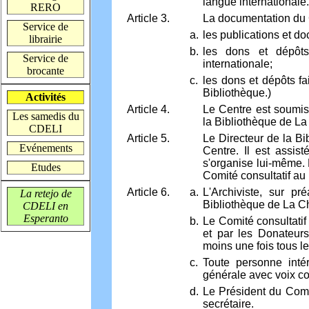
langue internationale.
RERO
Article 3.
La documentation du C
Service de
a.
les publications et 
librairie
b.
les dons et dépôts
Service de
internationale;
brocante
c.
les dons et dépôts fa
Bibliothèque.)
Activités
Article 4.
Le Centre est soumis,
Les samedis du
la Bibliothèque de La
CDELI
Article 5.
Le Directeur de la B
Evénements
Centre. Il est assis
s'organise lui-même. 
Etudes
Comité consultatif au 
Article 6.
a.
L'Archiviste, sur pr
La retejo de
Bibliothèque de La 
CDELI en
Esperanto
b.
Le Comité consultati
et par les Donateur
moins une fois tous l
c.
Toute personne inté
générale avec voix co
d.
Le Président du Comit
secrétaire.