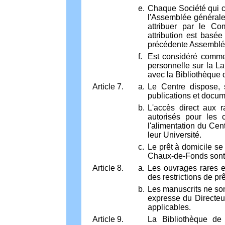
e.
Chaque Société qui co
l'Assemblée générale.
attribuer par le Co
attribution est basée
précédente Assemblé
f.
Est considéré comme
personnelle sur la La
avec la Bibliothèque
Article 7.
a.
Le Centre dispose, 
publications et docume
b.
L'accès direct aux r
autorisés pour les 
l'alimentation du Cen
leur Université.
c.
Le prêt à domicile se 
Chaux-de-Fonds sont l
Article 8.
a.
Les ouvrages rares e
des restrictions de p
b.
Les manuscrits ne son
expresse du Directeu
applicables.
Article 9.
La Bibliothèque de