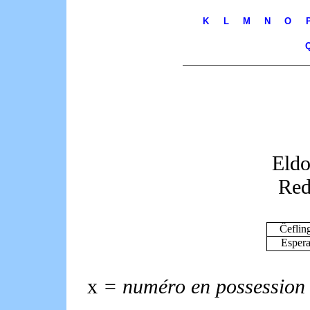
K
L
M
N
O