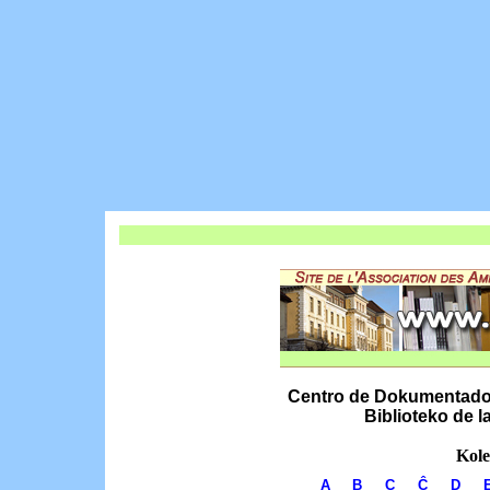
Centro de Dokumentado k
Biblioteko de 
Kole
A
B
C
Ĉ
D