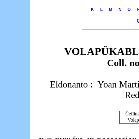
K
L
M
N
O