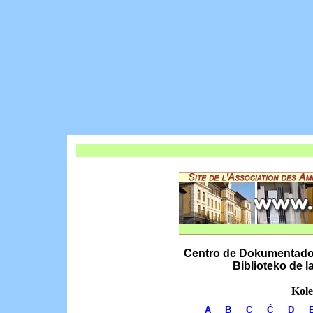
Centro de Dokumentado k
Biblioteko de 
Kole
A
B
C
Ĉ
D