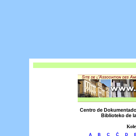
Centro de Dokumentado k
Biblioteko de 
Kole
A
B
C
Ĉ
D