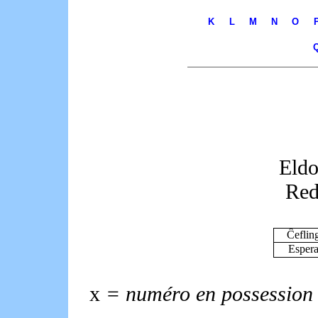
K
L
M
N
O