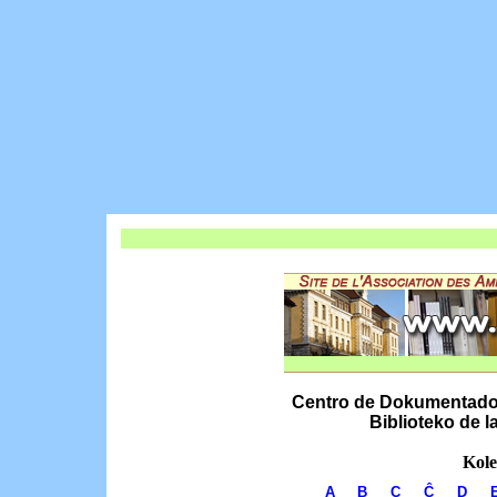
Centro de Dokumentado k
Biblioteko de 
Kole
A
B
C
Ĉ
D