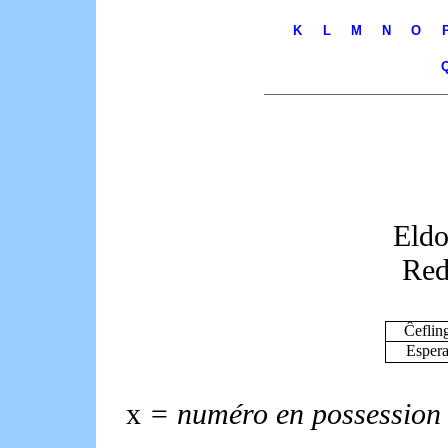
K
L
M
N
O