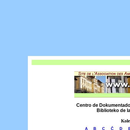
Centro de Dokumentado k
Biblioteko de 
Kole
A
B
C
Ĉ
D