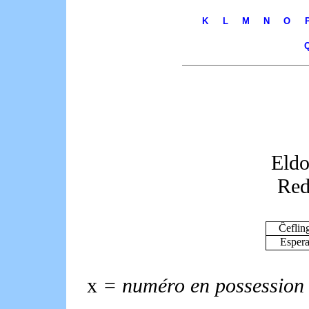
K
L
M
N
O