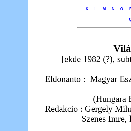
K
L
M
N
O