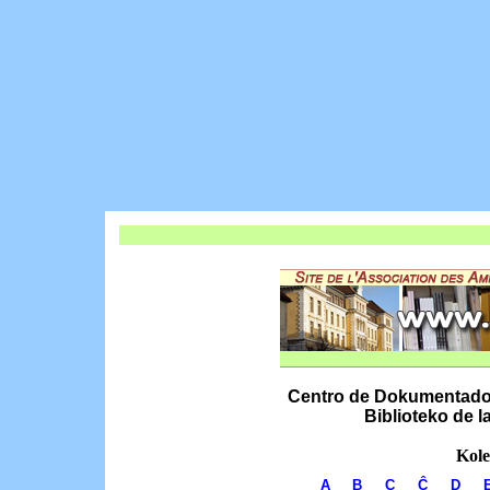
Centro de Dokumentado k
Biblioteko de 
Kole
A
B
C
Ĉ
D