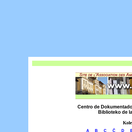
Centro de Dokumentado k
Biblioteko de 
Kole
A
B
C
Ĉ
D