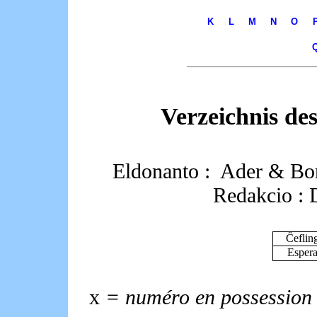
K
L
M
N
O