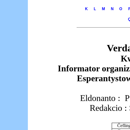
K
L
M
N
O