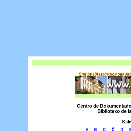
Centro de Dokumentado k
Biblioteko de 
Kole
A
B
C
Ĉ
D