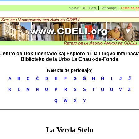
|
|
www.CDELI.org
Periodaĵoj
Listo de pe
Centro de Dokumentado kaj Esploro pri la Lingvo Internaci
Biblioteko de la Urbo La Chaux-de-Fonds
Kolekto de periodaĵoj
A
B
C
Ĉ
D
E
F
G
Ĝ
H
Ĥ
I
J
Ĵ
K
L
M
N
O
P
R
S
Ŝ
T
U
Ŭ
V
Z
Q
W
X
Y