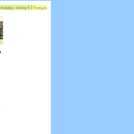
|
riodaĵoj - titoloj V
Français
a