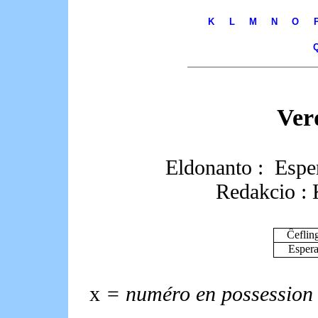
K
L
M
N
O