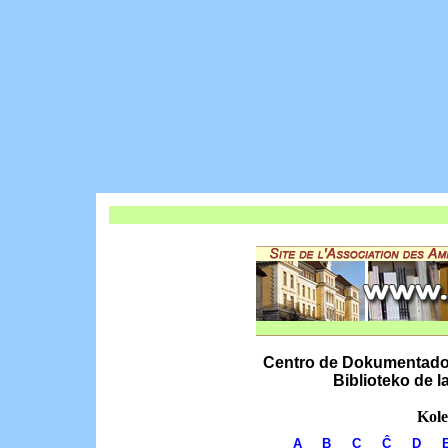
Centro de Dokumentado k
Biblioteko de 
Kole
A
B
C
Ĉ
D