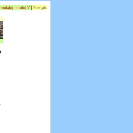
|
riodaĵoj - titoloj V
Français
a