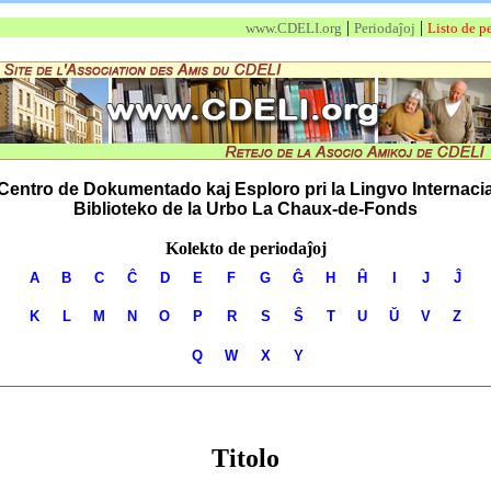
|
|
www.CDELI.org
Periodaĵoj
Listo de pe
Centro de Dokumentado kaj Esploro pri la Lingvo Internaci
Biblioteko de la Urbo La Chaux-de-Fonds
Kolekto de periodaĵoj
A
B
C
Ĉ
D
E
F
G
Ĝ
H
Ĥ
I
J
Ĵ
K
L
M
N
O
P
R
S
Ŝ
T
U
Ŭ
V
Z
Q
W
X
Y