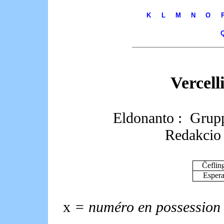
K
L
M
N
O