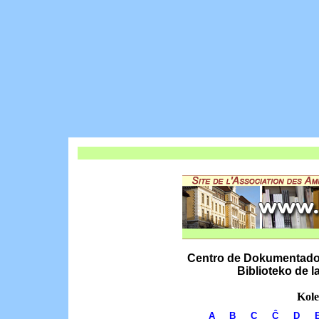
Centro de Dokumentado k
Biblioteko de 
Kole
A
B
C
Ĉ
D