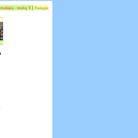
|
riodaĵoj - titoloj V
Français
a