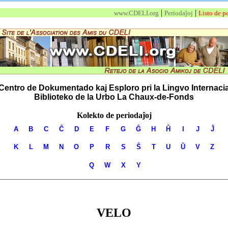
|
|
www.CDELI.org
Periodaĵoj
Listo de pe
Centro de Dokumentado kaj Esploro pri la Lingvo Internaci
Biblioteko de la Urbo La Chaux-de-Fonds
Kolekto de periodaĵoj
A
B
C
Ĉ
D
E
F
G
Ĝ
H
Ĥ
I
J
Ĵ
K
L
M
N
O
P
R
S
Ŝ
T
U
Ŭ
V
Z
Q
W
X
Y