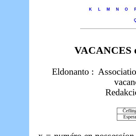
K
L
M
N
O