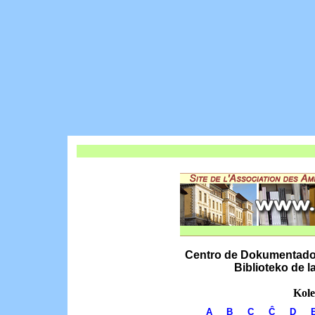
Centro de Dokumentado k
Biblioteko de 
Kole
A
B
C
Ĉ
D