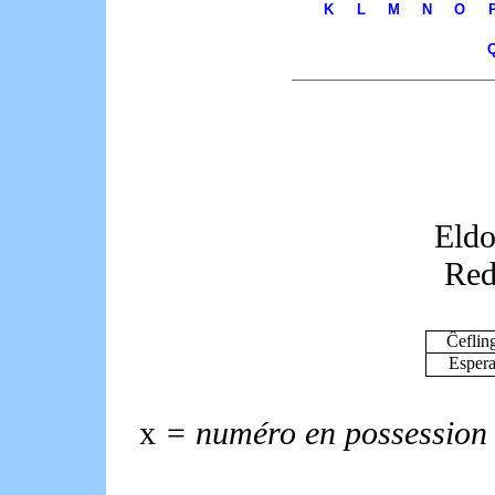
K
L
M
N
O