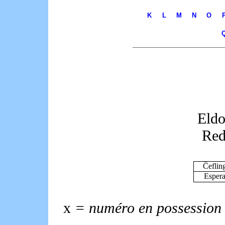
K
L
M
N
O