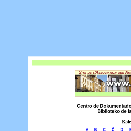
Centro de Dokumentado k
Biblioteko de 
Kole
A
B
C
Ĉ
D